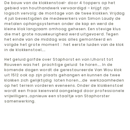
De bouw van de klokkenstoel- door 4 toppers op het
gebied van houthandwerk vervaardigd – krijgt zijn
logisch vervolg: de montage van de twee klokken. Vrijdag
4 juli bevestigden de medewerkers van Simon Laudy de
metalen ophangsystemen onder de kap en werd de
kleine klok langzaam omhoog gehesen. Een stevige klus
die met grote nauwkeurigheid werd uitgevoerd. Tegen
het einde van de middag was alles gemonteerd en
volgde het grote moment : het eerste luiden van de klok
in de klokkenstoel……
Het geluid golfde over Staphorst en van IJhorst tot
Rouveen was het prachtige geluid te horen….. In de
komende dagen wordt de gerestaureerde Van Wou klok
uit 1512 ook op zijn plaats gehangen en kunnen de twee
klokken zich gelijktijdig laten horen…..de werkzaamheden
op het terrein vorderen eveneens. Onder de klokkenstoel
wordt een fraai keienveld aangelegd door professionele
vrijwilligers…opnieuw een staaltje van Staphorster
samenwerking.