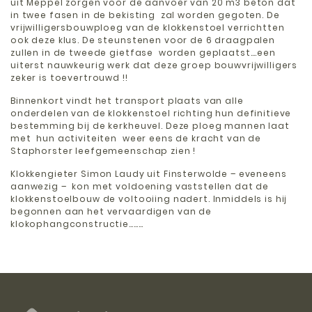
uit Meppel zorgen voor de aanvoer van 20 m3 beton dat
in twee fasen in de bekisting zal worden gegoten. De
vrijwilligersbouwploeg van de klokkenstoel verrichtten
ook deze klus. De steunstenen voor de 6 draagpalen
zullen in de tweede gietfase worden geplaatst….een
uiterst nauwkeurig werk dat deze groep bouwvrijwilligers
zeker is toevertrouwd !!
Binnenkort vindt het transport plaats van alle
onderdelen van de klokkenstoel richting hun definitieve
bestemming bij de kerkheuvel. Deze ploeg mannen laat
met hun activiteiten weer eens de kracht van de
Staphorster leefgemeenschap zien !
Klokkengieter Simon Laudy uit Finsterwolde – eveneens
aanwezig – kon met voldoening vaststellen dat de
klokkenstoelbouw de voltooiing nadert. Inmiddels is hij
begonnen aan het vervaardigen van de
klokophangconstructie………