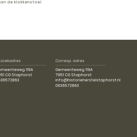
an de klokkenstoel.
ezoekadres
Corresp. adres
emeenteweg 119A
Gemeenteweg 119A
51 CG Staphorst
7951 CG Staphorst
636572863
info@historieherstelstaphorst.nl
0636572863