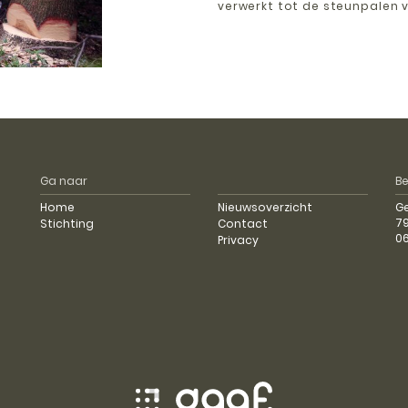
verwerkt tot de steunpalen v
Ga naar
B
Home
Nieuwsoverzicht
G
79
Stichting
Contact
0
Privacy