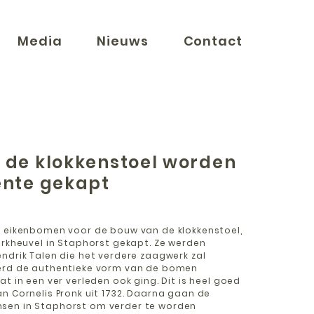
Media
Nieuws
Contact
 de klokkenstoel worden
ente gekapt
e eikenbomen voor de bouw van de klokkenstoel,
erkheuvel in Staphorst gekapt. Ze werden
ndrik Talen die het verdere zaagwerk zal
eerd de authentieke vorm van de bomen
t in een ver verleden ook ging. Dit is heel goed
n Cornelis Pronk uit 1732. Daarna gaan de
sen in Staphorst om verder te worden