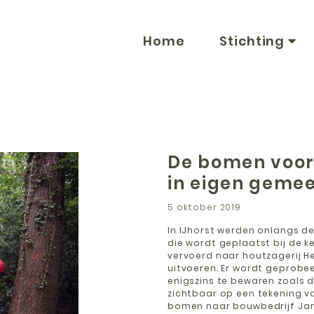
Home
Stichting
De bomen voor
in eigen geme
5 oktober 2019
In IJhorst werden onlangs d
die wordt geplaatst bij de k
vervoerd naar houtzagerij He
uitvoeren. Er wordt geprob
enigszins te bewaren zoals da
zichtbaar op een tekening va
bomen naar bouwbedrijf Jan