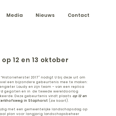
Media
Nieuws
Contact
 op 12 en 13 oktober
“Historieherstel 2017” nodigt U bij deze uit om
euvel een bijzondere gebeurtenis mee te maken:
kengieter Laudy en zijn team – van een replica
werd gegoten en in de tweede wereldoorlog
keerde. Deze gebeurtenis vindt plaats
op 12 en
Kerkhofsweg in Staphorst
(zie kaart).
tijdig met een gemeentelijke landschapsdag op
iaal plan voor langjarig landschapsbeheer