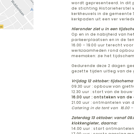
wordt gepresenteerd. In dit 
de stichting Historieherstel 
kerkheuvels in de gemeente
kerkpaden uit een ver verle
Hieronder ziet u in een tijds
Op en in de nabijheid van het
parkeerplaatsen en in de ten
16.00 – 19.00 uur terecht voor
werkzaamheden rond opbouw 
meemaken: zie het tijdsche
Gedurende deze 2 dagen gee
gezette tijden uitleg van de
Vrijdag 12 oktober: tijdschem
09.30 uur : opbouw van gieth
12.30 uur : start van de bou
16.00 uur : ontsteken van de
21.00 uur : ontmantelen van 
Catering in de tent van 16.00 –
Zaterdag 13 oktober: vanaf 0
klokkengieter, daarna:
14.00 uur : start ontmantele
17.00 uur : eerste aanslag m