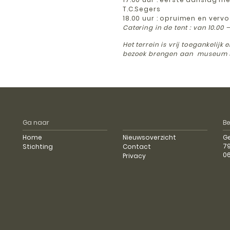
T.C.Segers
18.00 uur : opruimen en ver
Catering in de tent : van 10.00 –
Het terrein is vrij toegankelijk
bezoek brengen aan museum 
Ga naar
B
Home
Nieuwsoverzicht
G
79
Stichting
Contact
0
Privacy