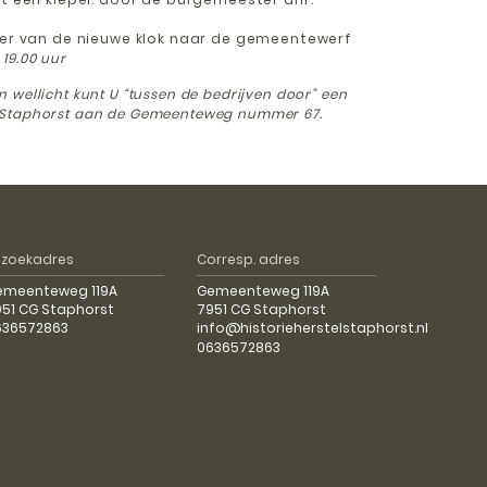
voer van de nieuwe klok naar de gemeentewerf
 19.00 uur
 en wellicht kunt U “tussen de bedrijven door” een
Staphorst aan de Gemeenteweg nummer 67.
ezoekadres
Corresp. adres
emeenteweg 119A
Gemeenteweg 119A
51 CG Staphorst
7951 CG Staphorst
636572863
info@historieherstelstaphorst.nl
0636572863