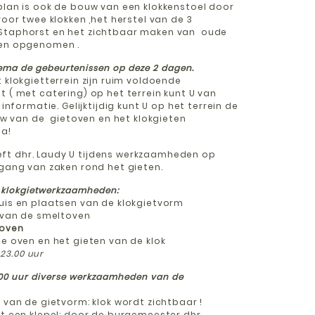
plan is ook de bouw van een klokkenstoel door
voor twee klokken ,het herstel van de 3
 Staphorst en het zichtbaar maken van oude
den opgenomen .
chema de gebeurtenissen op deze 2 dagen.
 klokgietterrein zijn ruim voldoende
t ( met catering) op het terrein kunt U van
 informatie. Gelijktijdig kunt U op het terrein de
van de gietoven en het klokgieten
ma!
ft dhr. Laudy U tijdens werkzaamheden op
 gang van zaken rond het gieten.
a klokgietwerkzaamheden:
uis en plaatsen van de klokgietvorm
w van de smeltoven
 oven
de oven en het gieten van de klok
 23.00 uur
9.00 uur diverse werkzaamheden van de
n van de gietvorm: klok wordt zichtbaar !
et een klepel: door de burgemeester dhr.