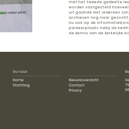
met het tweede gedeelte lev
worden vastgesteld hoeveel 
uit gaande dat iedereen zond
archieven nog naar gezocht
nu ook op de informatiebord
parkeerplaats nabij de kerkh
de kennis van de kerkelijke 
Ga naar
B
Home
Nieuwsoverzicht
G
79
Stichting
Contact
0
Privacy