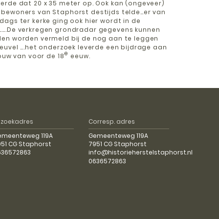
erde dat 20 x 35 meter op. Ook kan (ongeveer)
bewoners van Staphorst destijds telde…er van
ags ter kerke ging ook hier wordt in de
…….De verkregen grondradar gegevens kunnen
en worden vermeld bij de nog aan te leggen
euvel ….het onderzoek leverde een bijdrage aan
e
bouw van voor de 18
eeuw.
ezoekadres
Corresp. adres
emeenteweg 119A
Gemeenteweg 119A
51 CG Staphorst
7951 CG Staphorst
636572863
info@historieherstelstaphorst.nl
0636572863