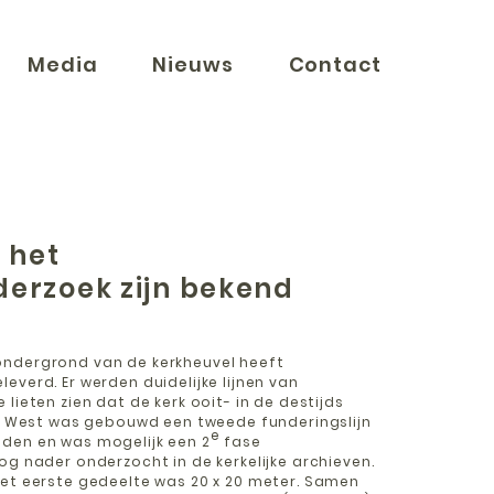
Media
Nieuws
Contact
 het
erzoek zijn bekend
ondergrond van de kerkheuvel heeft
everd. Er werden duidelijke lijnen van
lieten zien dat de kerk ooit- in de destijds
t – West was gebouwd een tweede funderingslijn
e
den en was mogelijk een 2
fase
og nader onderzocht in de kerkelijke archieven.
het eerste gedeelte was 20 x 20 meter. Samen